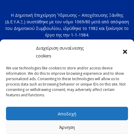
Η Δημοτική Επιχείρηση Ύδρευσης – Αποχέτευσης Ξάνθης
(Δ.Ε.Υ.Α.Ξ.) συστάθηκε με τον νόμο 1069/80 μετά από απόφαση
του Δημοτικού Συμβουλίου, ιδρύθηκε το 1982 και ξεκίνησε το
έργο της την 1-1-1984.
Στοιχεία επικοινωνίας: 2541020100
Διαχείριση συναίνεσης
e-mail:
deyax@deyaxanthis.gr
cookies
Διεύθυνση: Τέρμα 4ης Οκτωβρίου
We use technologies like cookies to store and/or access device
information. We do this to improve browsing experience and to show
personalized ads. Consenting to these technologies will allow us to
process data such as browsing behavior or unique IDs on this site. Not
consenting or withdrawing consent, may adversely affect certain
features and functions.
Αποδοχή
Copyright © 2022 ΔΕΥΑΞ με την επιφύλαξη παντός
Άρνηση
δικαιώματος -
Παλαιότερη έκδοση
-
GDPR