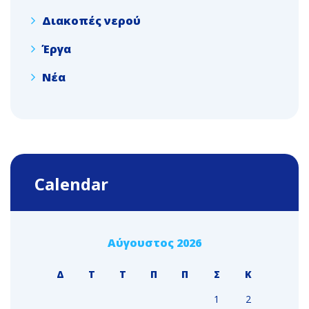
Διακοπές νερού
Έργα
Νέα
Calendar
Αύγουστος 2026
Δ
Τ
Τ
Π
Π
Σ
Κ
1
2