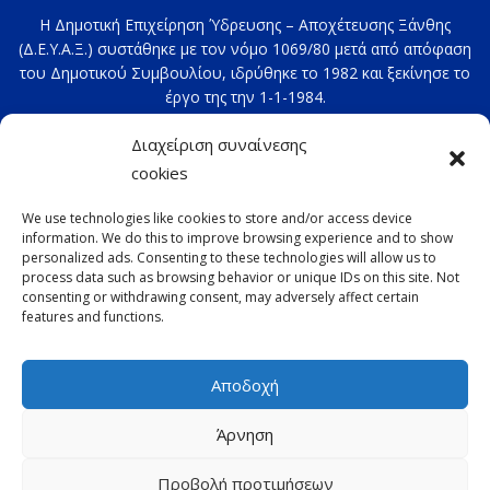
Η Δημοτική Επιχείρηση Ύδρευσης – Αποχέτευσης Ξάνθης
(Δ.Ε.Υ.Α.Ξ.) συστάθηκε με τον νόμο 1069/80 μετά από απόφαση
του Δημοτικού Συμβουλίου, ιδρύθηκε το 1982 και ξεκίνησε το
έργο της την 1-1-1984.
Στοιχεία επικοινωνίας: 2541020100
Διαχείριση συναίνεσης
e-mail:
deyax@deyaxanthis.gr
cookies
Διεύθυνση: Τέρμα 4ης Οκτωβρίου
We use technologies like cookies to store and/or access device
information. We do this to improve browsing experience and to show
personalized ads. Consenting to these technologies will allow us to
process data such as browsing behavior or unique IDs on this site. Not
consenting or withdrawing consent, may adversely affect certain
features and functions.
Αποδοχή
Copyright © 2022 ΔΕΥΑΞ με την επιφύλαξη παντός
Άρνηση
δικαιώματος -
Παλαιότερη έκδοση
-
GDPR
Προβολή προτιμήσεων
Designed by
CITIBILL