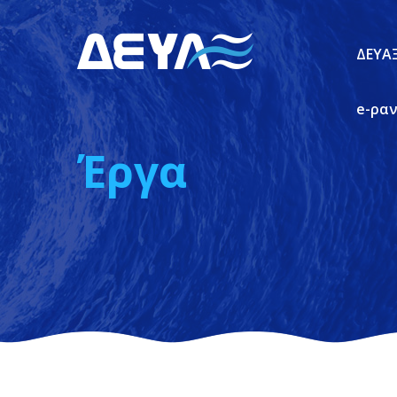
ΔΕΥΑ
e-ρα
Έργα