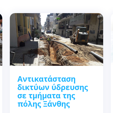
Αντικατάσταση
δικτύων ύδρευσης
σε τμήματα της
πόλης Ξάνθης