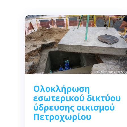
Ολοκλήρωση
εσωτερικού δικτύου
ύδρευσης οικισμού
Πετροχωρίου