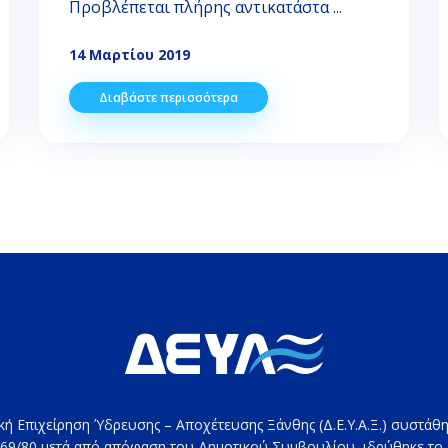
Προβλέπεται πλήρης αντικατάστα ...
14 Μαρτίου 2019
Διαβάστε περισσότερα
κή Επιχείρηση Ύδρευσης – Αποχέτευσης Ξάνθης (Δ.Ε.Υ.Α.Ξ.) συστάθη
69/80 μετά από απόφαση του Δημοτικού Συμβουλίου, ιδρύθηκε το 