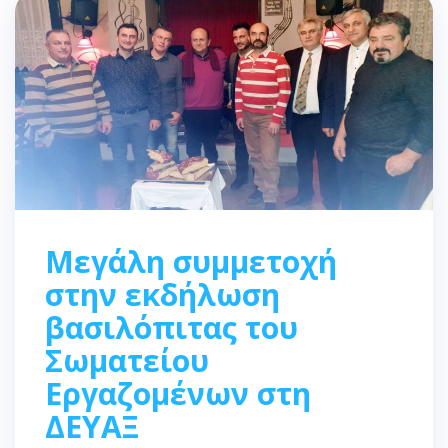
Μεγάλη συμμετοχή
στην εκδήλωση
βασιλόπιτας του
Σωματείου
Εργαζομένων στη
ΔΕΥΑΞ