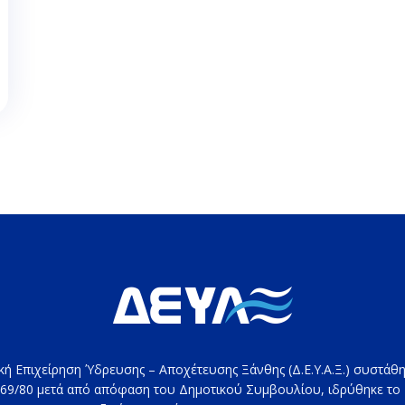
κή Επιχείρηση Ύδρευσης – Αποχέτευσης Ξάνθης (Δ.Ε.Υ.Α.Ξ.) συστάθη
69/80 μετά από απόφαση του Δημοτικού Συμβουλίου, ιδρύθηκε το 