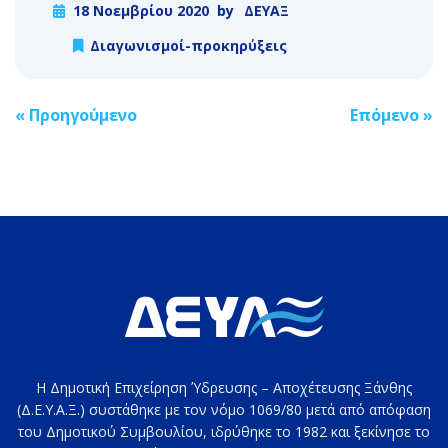
18 Νοεμβρίου 2020
by
ΔΕΥΑΞ
Διαγωνισμοί-προκηρύξεις
Post
«
Προηγούμενο
Επόμενο
»
navigation
Η Δημοτική Επιχείρηση Ύδρευσης – Αποχέτευσης Ξάνθης
(Δ.Ε.Υ.Α.Ξ.) συστάθηκε με τον νόμο 1069/80 μετά από απόφαση
του Δημοτικού Συμβουλίου, ιδρύθηκε το 1982 και ξεκίνησε το