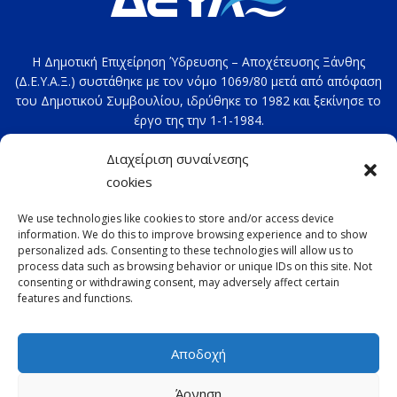
Η Δημοτική Επιχείρηση Ύδρευσης – Αποχέτευσης Ξάνθης
(Δ.Ε.Υ.Α.Ξ.) συστάθηκε με τον νόμο 1069/80 μετά από απόφαση
του Δημοτικού Συμβουλίου, ιδρύθηκε το 1982 και ξεκίνησε το
έργο της την 1-1-1984.
Στοιχεία επικοινωνίας: 2541020100
Διαχείριση συναίνεσης
e-mail:
deyax@deyaxanthis.gr
cookies
Διεύθυνση: Τέρμα 4ης Οκτωβρίου
We use technologies like cookies to store and/or access device
information. We do this to improve browsing experience and to show
personalized ads. Consenting to these technologies will allow us to
process data such as browsing behavior or unique IDs on this site. Not
consenting or withdrawing consent, may adversely affect certain
features and functions.
Αποδοχή
Copyright © 2022 ΔΕΥΑΞ με την επιφύλαξη παντός
Άρνηση