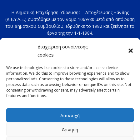
Η Δημοτική Επιχείρηση Ύδρευσης – Αποχέτευσης Ξάνθης
(Δ.Ε.Υ.Α.Ξ.) συστάθηκε με τον νόμο 1069/80 μετά από απόφαση
του Δημοτικού Συμβουλίου, ιδρύθηκε το 1982 και ξεκίνησε το
έργο της την 1-1-1984.
Στοιχεία επικοινωνίας: 2541020100
Διαχείριση συναίνεσης
e-mail:
deyax@deyaxanthis.gr
cookies
Διεύθυνση: Τέρμα 4ης Οκτωβρίου
We use technologies like cookies to store and/or access device
information. We do this to improve browsing experience and to show
personalized ads. Consenting to these technologies will allow us to
process data such as browsing behavior or unique IDs on this site. Not
consenting or withdrawing consent, may adversely affect certain
features and functions.
Αποδοχή
Copyright © 2022 ΔΕΥΑΞ με την επιφύλαξη παντός
Άρνηση
δικαιώματος -
Παλαιότερη έκδοση
-
GDPR