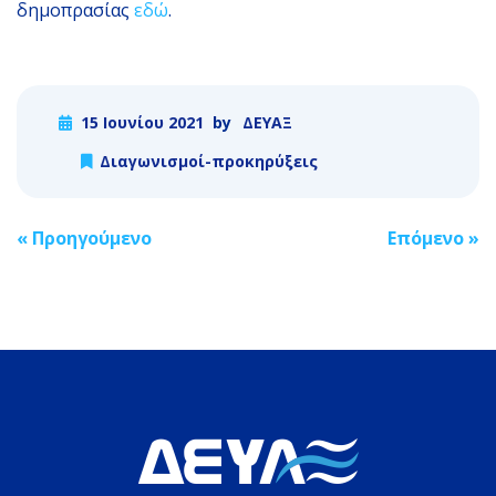
δημοπρασίας
εδώ
.
15 Ιουνίου 2021
by
ΔΕΥΑΞ
Διαγωνισμοί-προκηρύξεις
Post
«
Προηγούμενο
Επόμενο
»
navigation