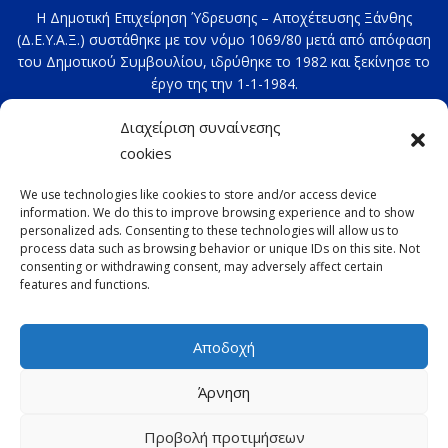
Η Δημοτική Επιχείρηση Ύδρευσης – Αποχέτευσης Ξάνθης
(Δ.Ε.Υ.Α.Ξ.) συστάθηκε με τον νόμο 1069/80 μετά από απόφαση
του Δημοτικού Συμβουλίου, ιδρύθηκε το 1982 και ξεκίνησε το
έργο της την 1-1-1984.
Στοιχεία επικοινωνίας: 2541020100
Διαχείριση συναίνεσης
e-mail:
deyax@deyaxanthis.gr
cookies
Διεύθυνση: Τέρμα 4ης Οκτωβρίου
We use technologies like cookies to store and/or access device
information. We do this to improve browsing experience and to show
personalized ads. Consenting to these technologies will allow us to
process data such as browsing behavior or unique IDs on this site. Not
consenting or withdrawing consent, may adversely affect certain
features and functions.
Αποδοχή
Copyright © 2022 ΔΕΥΑΞ με την επιφύλαξη παντός
Άρνηση
δικαιώματος -
Παλαιότερη έκδοση
-
GDPR
Προβολή προτιμήσεων
Designed by
CITIBILL