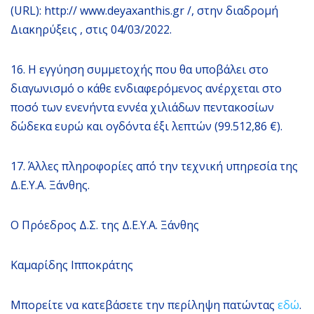
(URL): http:// www.deyaxanthis.gr /, στην διαδρομή
Διακηρύξεις , στις 04/03/2022.
16. Η εγγύηση συμμετοχής που θα υποβάλει στο
διαγωνισμό ο κάθε ενδιαφερόμενος ανέρχεται στο
ποσό των ενενήντα εννέα χιλιάδων πεντακοσίων
δώδεκα ευρώ και ογδόντα έξι λεπτών (99.512,86 €).
17. Άλλες πληροφορίες από την τεχνική υπηρεσία της
Δ.Ε.Υ.Α. Ξάνθης.
Ο Πρόεδρος Δ.Σ. της Δ.Ε.Υ.Α. Ξάνθης
Καμαρίδης Ιπποκράτης
Μπορείτε να κατεβάσετε την περίληψη πατώντας
εδώ
.