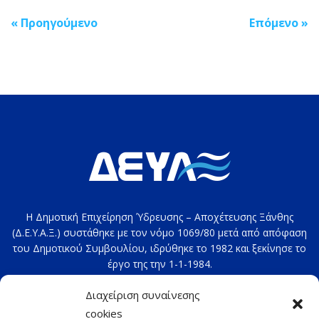
Post
«
Προηγούμενο
Επόμενο
»
navigation
Η Δημοτική Επιχείρηση Ύδρευσης – Αποχέτευσης Ξάνθης
(Δ.Ε.Υ.Α.Ξ.) συστάθηκε με τον νόμο 1069/80 μετά από απόφαση
του Δημοτικού Συμβουλίου, ιδρύθηκε το 1982 και ξεκίνησε το
έργο της την 1-1-1984.
Στοιχεία επικοινωνίας: 2541020100
Διαχείριση συναίνεσης
e-mail:
deyax@deyaxanthis.gr
cookies
Διεύθυνση: Τέρμα 4ης Οκτωβρίου