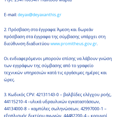
E-mail:
deyax@deyaxanthis.gr
2. Πρόσβαση στα έγγραφα: Άμεση και δωρεάν
πρόσβαση στα έγγραφα της σύμβασης υπάρχει στη
διεύθυνση διαδικτύου
www.promitheus.gov.gr
.
Οι ενδιαφερόμενοι μπορούν επίσης να λάβουν γνώση
των εγγράφων της σύμβασης από το γραφείο
τεχνικών υπηρεσιών κατά τις εργάσιμες ημέρες και
ώρες.
3. Κωδικός CPV: 42131143-0 – βαλβίδες ελέγχου ροής,
44115210-4 –υλικά υδραυλικών εγκαταστάσεων,
44134000-8 – καμπύλες σωληνώσεων, 42997000-1 –
εξοπλισμός δικτύου αγωγών, 44482200-4 – κρουνοί