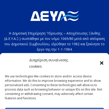
Η Δημοτική Επιχείρηση Ύδρευσης – Αποχέτευσης Ξάνθης
(Δ.Ε.Υ.Α.Ξ.) συστάθηκε με τον νόμο 1069/80 μετά από απόφαση
του Δημοτικού Συμβουλίου, ιδρύθηκε το 1982 και ξεκίνησε το
έργο της την 1-1-1984.
Στοιχεία επικοινωνίας: 2541020100
Διαχείριση συναίνεσης
e-mail:
deyax@deyaxanthis.gr
cookies
Διεύθυνση: Τέρμα 4ης Οκτωβρίου
We use technologies like cookies to store and/or access device
information. We do this to improve browsing experience and to show
personalized ads. Consenting to these technologies will allow us to
process data such as browsing behavior or unique IDs on this site. Not
consenting or withdrawing consent, may adversely affect certain
features and functions.